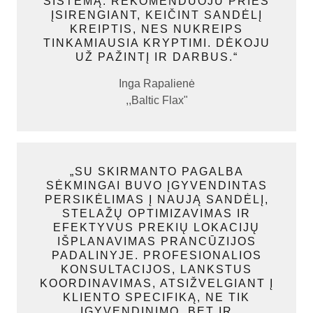
SISTEMĄ. REKOMENDUOJU PRIEŠ
ĮSIRENGIANT, KEIČINT SANDĖLĮ
KREIPTIS, NES NUKREIPS
TINKAMIAUSIA KRYPTIMI. DĖKOJU
UŽ PAŽINTĮ IR DARBUS.“
Inga Rapalienė
,,Baltic Flax"
„SU SKIRMANTO PAGALBA
SĖKMINGAI BUVO ĮGYVENDINTAS
PERSIKĖLIMAS Į NAUJĄ SANDĖLĮ,
STELAŽŲ OPTIMIZAVIMAS IR
EFEKTYVUS PREKIŲ LOKACIJŲ
IŠPLANAVIMAS PRANCŪZIJOS
PADALINYJE. PROFESIONALIOS
KONSULTACIJOS, LANKSTUS
KOORDINAVIMAS, ATSIŽVELGIANT Į
KLIENTO SPECIFIKĄ, NE TIK
ĮGYVENDINIMO, BET IR