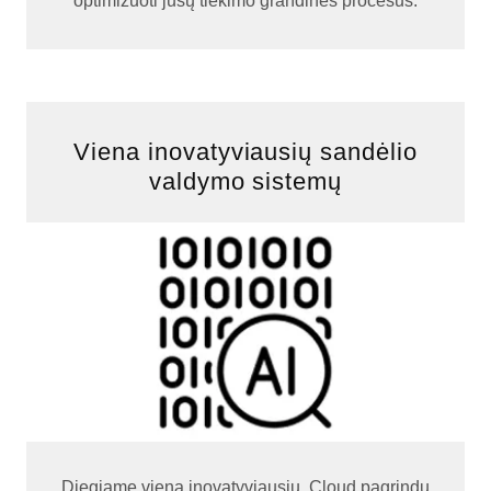
optimizuoti jūsų tiekimo grandinės procesus.
Viena inovatyviausių sandėlio
valdymo sistemų
Diegiame vieną inovatyviausių, Cloud pagrindu