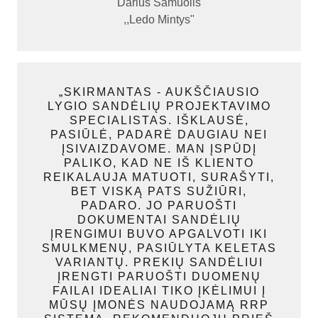
Darius Samuolis
,,Ledo Mintys"
„SKIRMANTAS - AUKŠČIAUSIO
LYGIO SANDĖLIŲ PROJEKTAVIMO
SPECIALISTAS. IŠKLAUSĖ,
PASIŪLĖ, PADARĖ DAUGIAU NEI
ĮSIVAIZDAVOME. MAN ĮSPŪDĮ
PALIKO, KAD NE IŠ KLIENTO
REIKALAUJA MATUOTI, SURAŠYTI,
BET VISKĄ PATS SUŽIŪRI,
PADARO. JO PARUOŠTI
DOKUMENTAI SANDĖLIŲ
ĮRENGIMUI BUVO APGALVOTI IKI
SMULKMENŲ, PASIŪLYTA KELETAS
VARIANTŲ. PREKIŲ SANDĖLIUI
ĮRENGTI PARUOŠTI DUOMENŲ
FAILAI IDEALIAI TIKO ĮKĖLIMUI Į
MŪSŲ ĮMONĖS NAUDOJAMĄ RRP